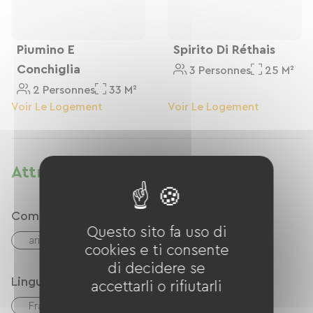
Piumino E
Spirito Di Réthais
Conchiglia
3 Personnes
25 M²
2 Personnes
33 M²
Voir Le Logement
Voir Le Logement
Attrezzature
Comfort
Questo sito fa uso di
aria condizionata
cookies e ti consente
di decidere se
Lingue
accettarli o rifiutarli
Français
inglese
néerlandais