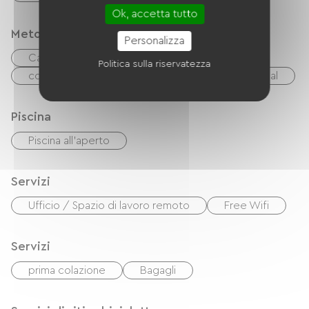
Ok, accetta tutto
Metodi di pagamento
Personalizza
Carta di credito
Trasferimento
Politica sulla riservatezza
contanti
Buoni vacanza (ANCV)
Paypal
Piscina
Piscina all'aperto
Servizi
Ufficio / Spazio di lavoro remoto
Free Wifi
Servizi
prima colazione
Bagagli