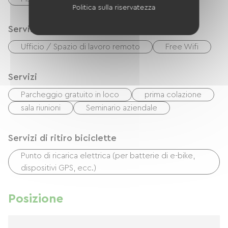
Politica sulla riservatezza
Servizi
Ufficio / Spazio di lavoro remoto
Free Wifi
Servizi
Parcheggio gratuito in loco
prima colazione
sala riunioni
Seminario aziendale
Servizi di ritiro biciclette
Punto di ricarica elettrica (per batterie di e-bike,
dispositivi GPS, ecc.)
Posizione