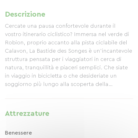
Descrizione
Cercate una pausa confortevole durante il
vostro itinerario ciclistico? Immersa nel verde di
Robion, proprio accanto alla pista ciclabile del
Calavon, La Bastide des Songes è un'incantevole
struttura pensata per i viaggiatori in cerca di
natura, tranquillità e piaceri semplici. Che siate
in viaggio in bicicletta o che desideriate un
soggiorno più lungo alla scoperta della
Provenza in bici, troverete: • camere confortevoli
e climatizzate, • una colazione fatta in casa per
ricaricare le energie, • una vasca idromassaggio
Attrezzature
e una sauna per rilassare i muscoli dopo una
pedalata, • una piscina riscaldata da maggio a
Benessere
settembre, • e soprattutto... un'atmosfera calda