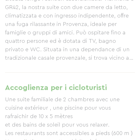
GR42, la nostra suite con due camere da letto,
climatizzata e con ingresso indipendente, offre
una fuga rilassante in Provenza, ideale per
famiglie o gruppi di amici. Può ospitare fino a
quattro persone ed è dotata di TV, bagno
privato e WC. Situata in una dependance di un
tradizionale casale provenzale, si trova vicino ad
Avignone e al Pont du Gard. Godetevi la
tranquillità del luogo. La nostra struttura
dispone di una piscina per rinfrescarvi dopo una
Accoglienza per i cicloturisti
giornata di esplorazione. È disponibile un
Une suite familiale de 2 chambres avec une
parcheggio custodito. A vostra disposizione
cuisine extérieur , une piscine pour vous
troverete una cucina esterna attrezzata con
rafraichir de 10 x 5 mètres
forno a microonde e piano cottura a induzione,
et des bains de soleil pour vous relaxer.
oltre a mobili da giardino. La piscina misura 10 x
Les restaurants sont accessibles a pieds (600 m )
5 metri. Ristoranti e ristoranti sono raggiungibili