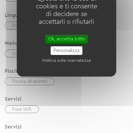
cookies e ti consente
di decidere se
Lingue
accettarli o rifiutarli
Français
Ok, accetta tutto
Metodi di pagamento
Personalizza
contanti
Controlli
Paypal
Politica sulla riservatezza
Piscina
Piscina all'aperto
Servizi
Free Wifi
Servizi