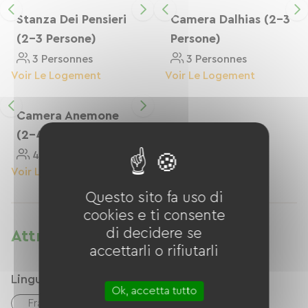
Stanza Dei Pensieri
Camera Dalhias (2-3
(2-3 Persone)
Persone)
3 Personnes
3 Personnes
Voir Le Logement
Voir Le Logement
Camera Anemone
(2-4 Persone)
4 Personnes
Voir Le Logement
Questo sito fa uso di
cookies e ti consente
di decidere se
Attrezzature
accettarli o rifiutarli
Lingue
Ok, accetta tutto
Français