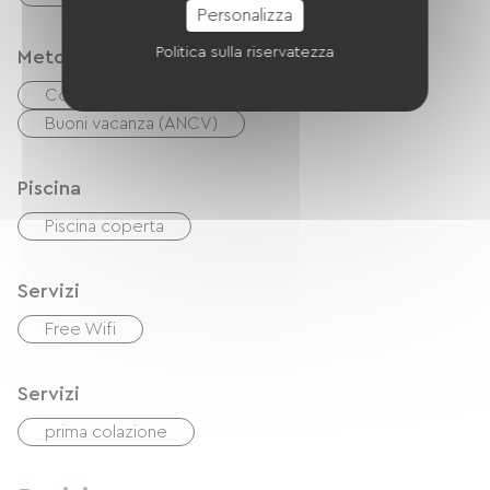
Personalizza
Politica sulla riservatezza
Metodi di pagamento
Controlli
contanti
Buoni vacanza (ANCV)
Piscina
Piscina coperta
Servizi
Free Wifi
Servizi
prima colazione