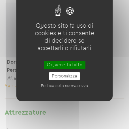
Questo sito fa uso di
cookies e ti consente
di decidere se
accettarli o rifiutarli
Dormitorio Da 6
Ok, accetta tutto
Persone
Personalizza
6 Personnes
30 M²
Voir Le Logement
Politica sulla riservatezza
Attrezzature