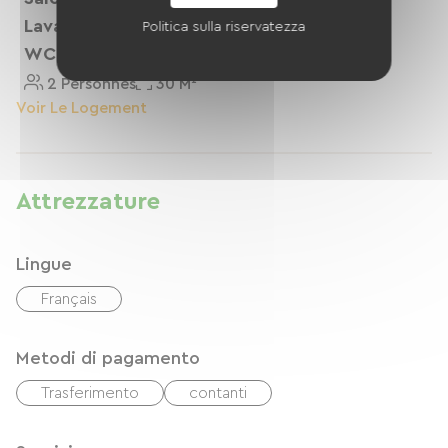
Lavanderia, Bagno,
Politica sulla riservatezza
WC, TV.
2 Personnes
30 M²
Voir Le Logement
Attrezzature
Lingue
Français
Metodi di pagamento
Trasferimento
contanti