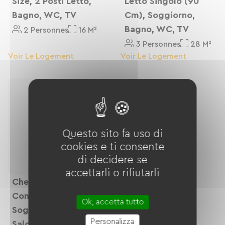
Size, 2 Posti Letto,
Letto Singolo (90
Bagno, WC, TV
Cm), Soggiorno,
Bagno, WC, TV
2 Personnes
16 M²
3 Personnes
28 M²
Voir Le Logement
Voir Le Logement
Questo sito fa uso di
cookies e ti consente
di decidere se
accettarli o rifiutarli
Chez Francine Gite
Con Cucina,
Ok, accetta tutto
Soggiorno Con Zona
Personalizza
Salotto/pranzo,