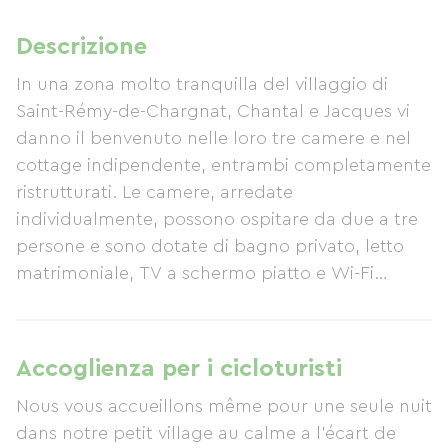
Descrizione
In una zona molto tranquilla del villaggio di
Saint-Rémy-de-Chargnat, Chantal e Jacques vi
danno il benvenuto nelle loro tre camere e nel
cottage indipendente, entrambi completamente
ristrutturati. Le camere, arredate
individualmente, possono ospitare da due a tre
persone e sono dotate di bagno privato, letto
matrimoniale, TV a schermo piatto e Wi-Fi
gratuito. Per il vostro relax, potrete usufruire del
giardino e della terrazza. È disponibile un
deposito biciclette. La colazione continentale,
Accoglienza per i cicloturisti
preparata con prodotti fatti in casa, è inclusa nel
Nous vous accueillons même pour une seule nuit
soggiorno.
dans notre petit village au calme a l'écart de