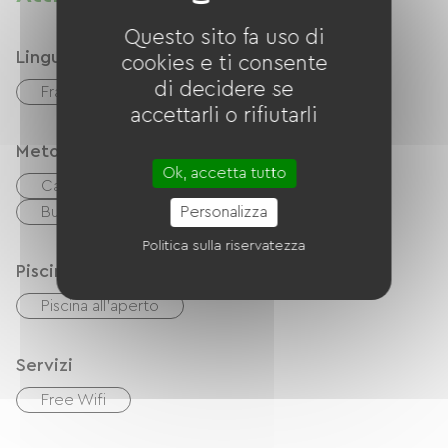
Questo sito fa uso di
Lingue
cookies e ti consente
di decidere se
Français
inglese
accettarli o rifiutarli
Metodi di pagamento
Ok, accetta tutto
Carta di credito
contanti
Buoni vacanza (ANCV)
Personalizza
Politica sulla riservatezza
Piscina
Piscina all'aperto
Servizi
Free Wifi