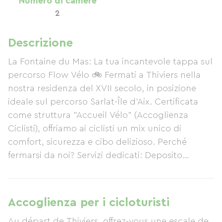
Numero di camere
2
Descrizione
La Fontaine du Mas: La tua incantevole tappa sul
percorso Flow Vélo 🚲 Fermati a Thiviers nella
nostra residenza del XVII secolo, in posizione
ideale sul percorso Sarlat-Île d'Aix. Certificata
come struttura "Accueil Vélo" (Accoglienza
Ciclisti), offriamo ai ciclisti un mix unico di
comfort, sicurezza e cibo delizioso. Perché
fermarsi da noi? Servizi dedicati: Deposito
biciclette sicuro, ricarica per e-bike e kit di
riparazione disponibili. Rigenerazione: Camere
spaziose e accoglienti e un parco alberato per
Accoglienza per i cicloturisti
un riposo completo. Menù fisso: La sera, gusta la
Au départ de Thiviers, offrez-vous une escale de