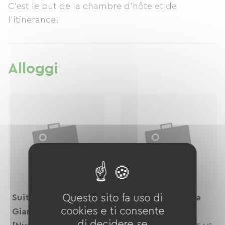
C'est le but de la chambre d'hôte et de
l'itinerance!
Alloggi
Suite Con Vista
Questo sito fa uso di
Camera Con Vista
cookies e ti consente
Giardino Per
Sul Palmeto
di decidere se