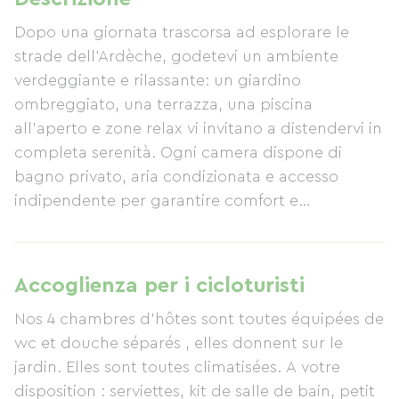
Dopo una giornata trascorsa ad esplorare le
strade dell'Ardèche, godetevi un ambiente
verdeggiante e rilassante: un giardino
ombreggiato, una terrazza, una piscina
all'aperto e zone relax vi invitano a distendervi in
​​completa serenità. Ogni camera dispone di
bagno privato, aria condizionata e accesso
indipendente per garantire comfort e
tranquillità. A Les Murmures de la Forêt, ci
impegniamo a offrire ai ciclisti una sosta
accogliente e rigenerante, con un'accoglienza
Accoglienza per i cicloturisti
personalizzata, colazione inclusa e tutto il
Nos 4 chambres d'hôtes sont toutes équipées de
fascino di un soggiorno immerso nella
wc et douche séparés , elles donnent sur le
campagna dell'Ardèche. La nostra struttura
jardin. Elles sont toutes climatisées. A votre
gode di una posizione ideale per i ciclisti che
disposition : serviettes, kit de salle de bain, petit
desiderano scoprire i paesaggi più belli della