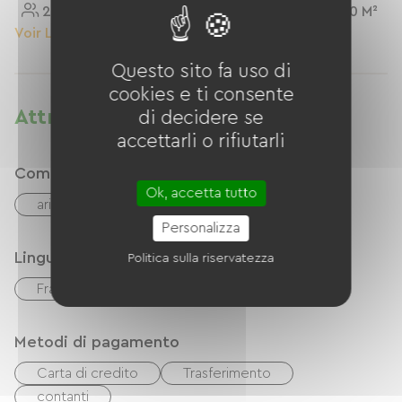
2 Personnes
20 M²
3 Personnes
20 M²
Voir Le Logement
Voir Le Logement
Questo sito fa uso di
cookies e ti consente
Attrezzature
di decidere se
accettarli o rifiutarli
Comfort
Ok, accetta tutto
aria condizionata
Personalizza
Lingue
Politica sulla riservatezza
Français
Metodi di pagamento
Carta di credito
Trasferimento
contanti