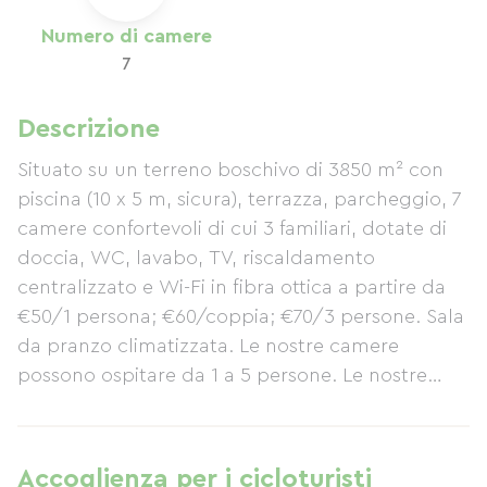
Numero di camere
7
Descrizione
Situato su un terreno boschivo di 3850 m² con
piscina (10 x 5 m, sicura), terrazza, parcheggio, 7
camere confortevoli di cui 3 familiari, dotate di
doccia, WC, lavabo, TV, riscaldamento
centralizzato e Wi-Fi in fibra ottica a partire da
€50/1 persona; €60/coppia; €70/3 persone. Sala
da pranzo climatizzata. Le nostre camere
possono ospitare da 1 a 5 persone. Le nostre
tariffe includono lenzuola, asciugamani,
colazione, pulizia e la possibilità di preparare i
propri pasti in loco. Animali domestici ammessi
Accoglienza per i cicloturisti