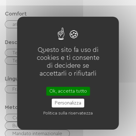
Comfort
aria condizionata
Descrizione
Questo sito fa uso di
Terreno privato recintato
Garage
cookies e ti consente
Terrazzo
di decidere se
accettarli o rifiutarli
Lingue
Français
inglese
Tedesco
Ok, accetta tutto
Personalizza
Metodi di pagamento
Politica sulla riservatezza
Controlli
contanti
Buoni vacanza (ANCV)
Trasferimento
Mandato internazionale