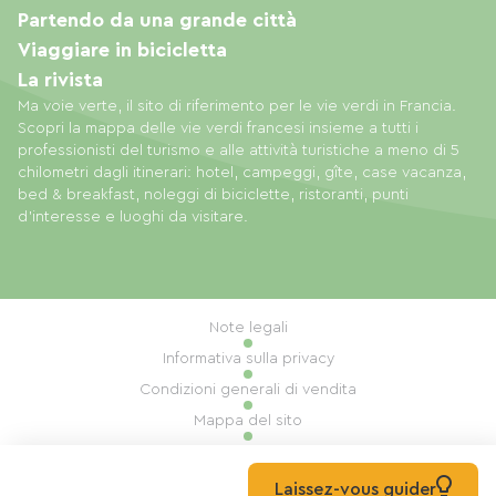
Partendo da una grande città
Viaggiare in bicicletta
La rivista
Ma voie verte, il sito di riferimento per le vie verdi in Francia.
Scopri la mappa delle vie verdi francesi insieme a tutti i
professionisti del turismo e alle attività turistiche a meno di 5
chilometri dagli itinerari: hotel, campeggi, gîte, case vacanza,
bed & breakfast, noleggi di biciclette, ristoranti, punti
d'interesse e luoghi da visitare.
Note legali
Informativa sulla privacy
Condizioni generali di vendita
Mappa del sito
Gestione dei cookie
Realizzazione: Mill, Privas
Laissez-vous guider