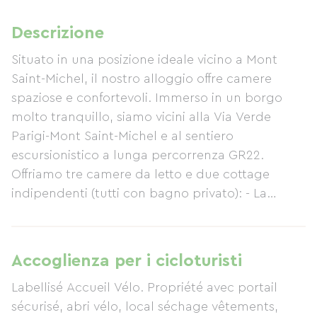
Descrizione
Situato in una posizione ideale vicino a Mont
Saint-Michel, il nostro alloggio offre camere
spaziose e confortevoli. Immerso in un borgo
molto tranquillo, siamo vicini alla Via Verde
Parigi-Mont Saint-Michel e al sentiero
escursionistico a lunga percorrenza GR22.
Offriamo tre camere da letto e due cottage
indipendenti (tutti con bagno privato): - La
camera St. Michel (primo piano) può ospitare tre
persone in due camere da letto separate da un
bagno. Una camera ha un letto matrimoniale e
Accoglienza per i cicloturisti
la camera adiacente ha un letto singolo. - La
Labellisé Accueil Vélo. Propriété avec portail
camera Garden è ideale per una coppia, con la
sécurisé, abri vélo, local séchage vêtements,
sua terrazza privata e la cabina doccia. Una ricca