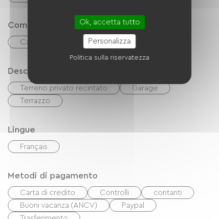
Ok, accetta tutto
Comfort
Personalizza
Caminetto
Politica sulla riservatezza
Descrizione
Terreno privato recintato
Garage
Terrazzo
Lingue
Français
Metodi di pagamento
Carta di credito
Controlli
contanti
Buoni vacanza (ANCV)
Paypal
Trasferimento