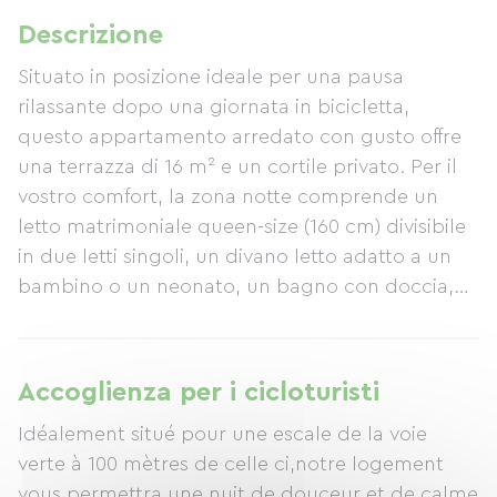
Descrizione
Situato in posizione ideale per una pausa
rilassante dopo una giornata in bicicletta,
questo appartamento arredato con gusto offre
una terrazza di 16 m² e un cortile privato. Per il
vostro comfort, la zona notte comprende un
letto matrimoniale queen-size (160 cm) divisibile
in due letti singoli, un divano letto adatto a un
bambino o un neonato, un bagno con doccia,
una moderna cucina completamente attrezzata
e la connessione Wi-Fi. Vicino al paese, potrete
godervi passeggiate lungo il fiume Rodano e
Accoglienza per i cicloturisti
tutti i negozi locali. L'appartamento dispone
Idéalement situé pour une escale de la voie
anche di due prese elettriche sulla terrazza per
verte à 100 mètres de celle ci,notre logement
la ricarica delle biciclette elettriche.
vous permettra une nuit de douceur et de calme