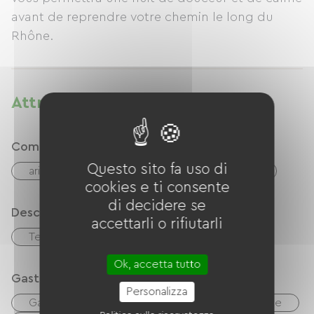
avant de reprendre votre chemin le long du
Rhône.
Attrezzature
Comfort
Questo sito fa uso di
aria condizionata
Zona pranzo all'aperto
cookies e ti consente
di decidere se
Descrizione
accettarli o rifiutarli
Terreno privato recintato
Ok, accetta tutto
Gastronomia
Personalizza
Gastronomia
Réfrigérateur
Microonde