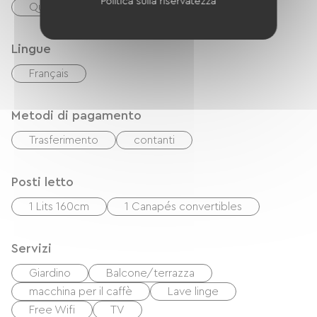
Politica sulla riservatezza
Quattro
Lingue
Français
Metodi di pagamento
Trasferimento
contanti
Posti letto
1 Lits 160cm
1 Canapés convertibles
Servizi
Giardino
Balcone/terrazza
macchina per il caffè
Lave linge
Free Wifi
TV