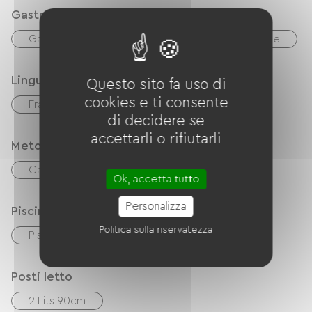
Gastronomia
Gastronomia
Réfrigérateur
Microonde
Lingue
Questo sito fa uso di
cookies e ti consente
Français
inglese
di decidere se
accettarli o rifiutarli
Metodi di pagamento
Carta di credito
Ok, accetta tutto
Personalizza
Piscina
Politica sulla riservatezza
Piscina in comune con il proprietario
Posti letto
2 Lits 90cm