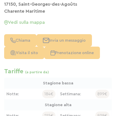
17150, Saint-Georges-des-Agoûts
Charente Maritime
Vedi sulla mappa
Chiama
Invia un messaggio
Visita il sito
Prenotazione online
Tariffe
(a partire da)
Stagione bassa
Notte:
184€
Settimana:
899€
Stagione alta
Notte:
215€
Settimana:
938€