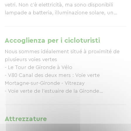
vetri. Non c'è elettricità, ma sono disponibili
lampade a batteria, illuminazione solare, un
ventilatore e un caricabatterie solare. Una stufa a
legna garantisce comfort e calore. La porta a
vetri è dotata di zanzariera. I servizi igienici e le
Accoglienza per i cicloturisti
docce calde si trovano a 20 metri di distanza. A
Nous sommes idéalement situé à proximité de
vostra disposizione anche una cucina esterna, un
plusieurs voies vertes
frigorifero e un barbecue. La cupola dispone di
- Le Tour de Gironde à Vélo
un letto matrimoniale con vista sulla valle e offre
- V80 Canal des deux mers : Voie verte
un ambiente ideale per l'osservazione della
Mortagne-sur-Gironde - Vitrezay
fauna selvatica. Nelle vicinanze, potrete visitare
- Voie verte de l'estuaire de la Gironde
luoghi come Bordeaux, La Rochelle, i castelli del
cognac e pittoreschi villaggi.
Nous acceptons les séjours d'une nuit et notre
dôme est calme, charmant et unique.
Attrezzature