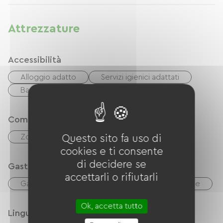
montées, la liberté...et le besoin d'un vrai
moment de calme. Posez votre vélo, respirez,
Attrezzature
profitez du silence et d'un lit confortable pour
repartir du bon pied le lendemain.
Accessibilità
Vélo en sécurité
Alloggio adatto
Servizi igienici adattati
De quoi se rafraîchir et recharger les batteries (
Bagno adattato
Posto auto adeguato
les vôtres er celles du téléphone !)
Comfort
Que vous soyez en grande aventure ou en
Zona pranzo all'aperto
Questo sito fa uso di
escapade de quelques jours, notre cabane est
cookies e ti consente
une étape idéale sur votre route.
di decidere se
Gastronomia
accettarli o rifiutarli
Vous êtes les bienvenus.
Gastronomia
Réfrigérateur
Microonde
Ok, accetta tutto
Lingue