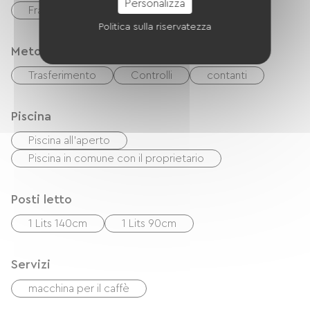
Personalizza
Français
inglese
Politica sulla riservatezza
Metodi di pagamento
Trasferimento
Controlli
contanti
Piscina
Piscina all'aperto
Piscina in comune con il proprietario
Posti letto
1 Lits 140cm
1 Lits 90cm
Servizi
macchina per il caffè