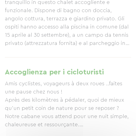
tranquillo in questo chalet accogliente e
funzionale. Dispone di bagno con doccia,
angolo cottura, terrazza e giardino privato. Gli
ospiti hanno accesso alla piscina in comune (dal
15 aprile al 30 settembre), a un campo da tennis
privato (attrezzatura fornita) e al parcheggio in
loco. L'alloggio si trova nella nostra proprietà e
vi offriamo un'atmosfera cordiale e
un'accoglienza personalizzata per un soggiorno
Accoglienza per i cicloturisti
piacevole.
Amis cyclistes, voyageurs à deux roues ..faites
une pause chez nous !
Après des kilomètres à pédaler, quoi de mieux
qu'un petit coin de nature pour se reposer ?
Notre cabane vous attend pour une nuit simple,
chaleureuse et ressourçante.
Ici, on comprend votre voyage ; le vent, les