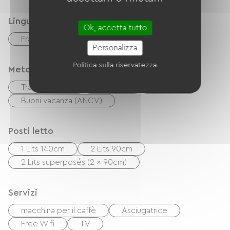
il paese e altri negozi.
Lingue
Ok, accetta tutto
Français
inglese
Personalizza
Politica sulla riservatezza
Metodi di pagamento
Trasferimento
Controlli
contanti
Buoni vacanza (ANCV)
Posti letto
1 Lits 140cm
2 Lits 90cm
2 Lits superposés (2 x 90cm)
Servizi
macchina per il caffè
Asciugatrice
Free Wifi
TV