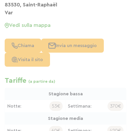
83530, Saint-Raphaël
Var
Vedi sulla mappa
Chiama
Invia un messaggio
Visita il sito
Tariffe
(a partire da)
Stagione bassa
Notte:
53€
Settimana:
370€
Stagione media
Notte:
60€
Settimana:
420€