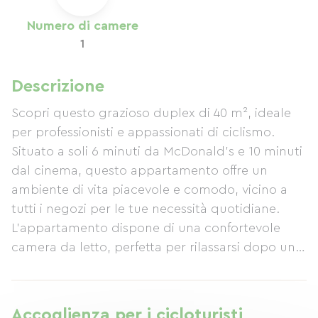
Numero di camere
1
Descrizione
Scopri questo grazioso duplex di 40 m², ideale
per professionisti e appassionati di ciclismo.
Situato a soli 6 minuti da McDonald's e 10 minuti
dal cinema, questo appartamento offre un
ambiente di vita piacevole e comodo, vicino a
tutti i negozi per le tue necessità quotidiane.
L'appartamento dispone di una confortevole
camera da letto, perfetta per rilassarsi dopo una
giornata intensa, e di un moderno bagno con
doccia. Apprezzerai anche il Wi-Fi e la TV inclusi
per il tuo tempo libero. Come ciclista, sarai felice
Accoglienza per i cicloturisti