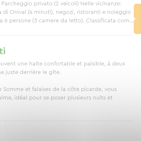
 Parcheggio privato (2 veicoli) Nelle vicinanze:
ia di Onival (4 minuti), negozi, ristoranti e noleggio
 a 6 persone (3 camere da letto). Classificata come
avi, offre comfort e tranquillità. ✨ In qualità di
ss per scoprire numerose attività commerciali
direttamente per organizzare la tua vacanza in
ti
ouvent une halte confortable et paisible, à deux
 juste derrière le gîte.
 Somme et falaises de la côte picarde, vous
me, idéal pour se poser plusieurs nuits et
endre