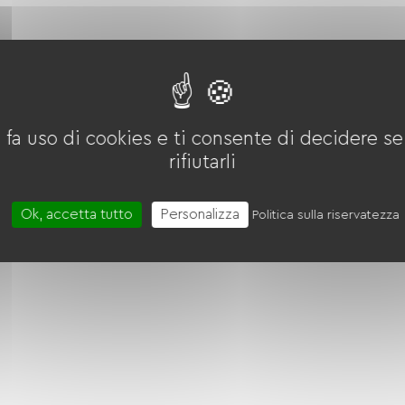
s à proximité
nds itinéraires cyclables
lo, La Lueur du Hâble est une base idéale pour
 fa uso di cookies e ti consente di decidere se 
rifiutarli
Ok, accetta tutto
Personalizza
Politica sulla riservatezza
eur
Microonde
Quattro