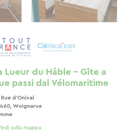
a Lueur du Hâble – Gîte a
ue passi dal Vélomaritime
 Rue d'Onival
460, Woignarue
omme
Vedi sulla mappa