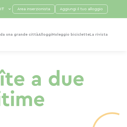
Area inserzionista
Aggiungi il tuo alloggio
da una grande città
Alloggi
Noleggio biciclette
La rivista
îte a due
itime