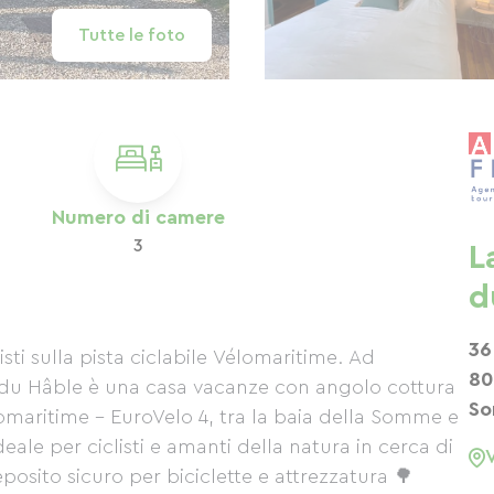
Tutte le foto
Numero di camere
3
L
d
36
sti sulla pista ciclabile Vélomaritime. Ad
80
 du Hâble è una casa vacanze con angolo cottura
S
élomaritime – EuroVelo 4, tra la baia della Somme e
eale per ciclisti e amanti della natura in cerca di
osito sicuro per biciclette e attrezzatura 🌳