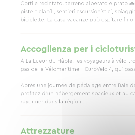
Cortile recintato, terreno alberato e prato 🚗
piste ciclabili, sentieri escursionistici, spiagg
biciclette. La casa vacanze può ospitare fino
struttura ricettiva 3 stelle e Clévacances 3 chi
partner del Pass d'un Instant, forniamo il pa
locali a tariffe preferenziali. 📩 Contattaci 
Accoglienza per i cicloturis
bicicletta nella Baia della Somme.
À La Lueur du Hâble, les voyageurs à vélo tr
pas de la Vélomaritime – EuroVelo 4, qui passe
Après une journée de pédalage entre Baie de
profitez d’un hébergement spacieux et au cal
rayonner dans la région.
✔ Abri vélo sécurisé
✔ Cour fermée et stationnement possible
Attrezzature
✔ Pelouse et extérieur agréable pour se dét