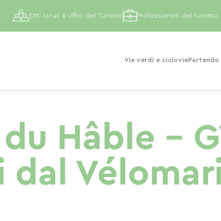
Enti locali e Uffici del Turismo
Professionisti del turismo
Vie verdi e ciclovie
Partendo 
 du Hâble – G
i dal Vélomar