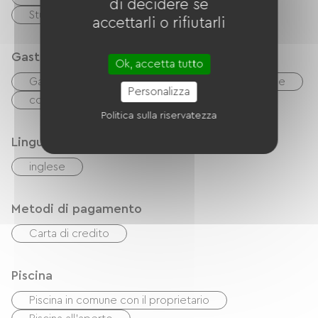
di decidere se
soit pour s'entraîner ou simplement pour le
Stufa a legna
accettarli o rifiutarli
plaisir, avec ses paysages magnifiques, ses
routes tranquilles et ses collines vallonnées.
Gastronomia
Ok, accetta tutto
Nous disposons d'une belle piscine et d'une
Gastronomia
Réfrigérateur
Microonde
terrasse ensoleillée pour se détendre après une
Personalizza
congélateur
Quattro
longue balade, et nous proposons également
Politica sulla riservatezza
des marchés locaux et une cuisine savoureuse.
Lingue
inglese
Metodi di pagamento
Carta di credito
Piscina
Piscina in comune con il proprietario