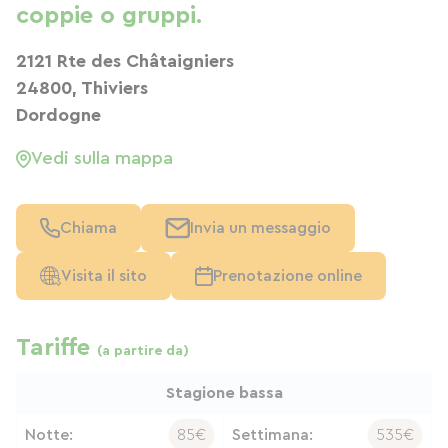
coppie o gruppi.
2121 Rte des Châtaigniers
24800, Thiviers
Dordogne
Vedi sulla mappa
Chiama
Invia un messaggio
Visita il sito
Prenotazione online
Tariffe
(a partire da)
Stagione bassa
Notte:
85€
Settimana:
535€