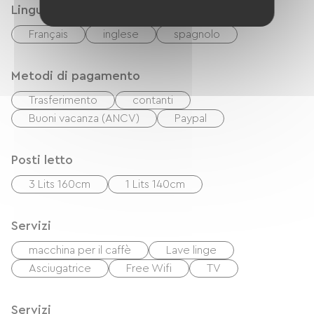
Lingue
Français
inglese
spagnolo
Metodi di pagamento
Trasferimento
contanti
Buoni vacanza (ANCV)
Paypal
Posti letto
3 Lits 160cm
1 Lits 140cm
Servizi
macchina per il caffè
Lave linge
Asciugatrice
Free Wifi
TV
Servizi