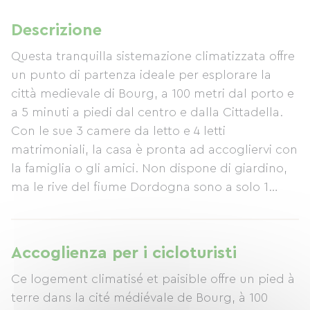
Descrizione
Questa tranquilla sistemazione climatizzata offre
un punto di partenza ideale per esplorare la
città medievale di Bourg, a 100 metri dal porto e
a 5 minuti a piedi dal centro e dalla Cittadella.
Con le sue 3 camere da letto e 4 letti
matrimoniali, la casa è pronta ad accogliervi con
la famiglia o gli amici. Non dispone di giardino,
ma le rive del fiume Dordogna sono a solo 1
minuto a piedi. Blaye (con la sua Cittadella di
Vauban e il traghetto Blaye-Lamarque per le
spiagge di Lacanau, Le Porge, Carcans, ecc.) è
Accoglienza per i cicloturisti
raggiungibile in 15 minuti di auto. Bordeaux
Ce logement climatisé et paisible offre un pied à
dista 40 minuti, mentre Saint-Émilion si trova a
terre dans la cité médiévale de Bourg, à 100
50 minuti.