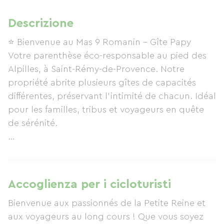
Descrizione
⭐ Bienvenue au Mas 9 Romanin – Gîte Papy
Votre parenthèse éco-responsable au pied des
Alpilles, à Saint-Rémy-de-Provence. Notre
propriété abrite plusieurs gîtes de capacités
différentes, préservant l'intimité de chacun. Idéal
pour les familles, tribus et voyageurs en quête
de sérénité.
🏠 Votre Logement (jusqu'à 12 pers.)
Mas climatisé de 7 pièces alliant charme de
l'ancien et confort moderne : 5 chambres
Accoglienza per i cicloturisti
spacieuses, un salon avec canapé convertible
Bienvenue aux passionnés de la Petite Reine et
premium, une cuisine entièrement équipée et un
aux voyageurs au long cours ! Que vous soyez
grand salon convivial à l'esprit "récup".