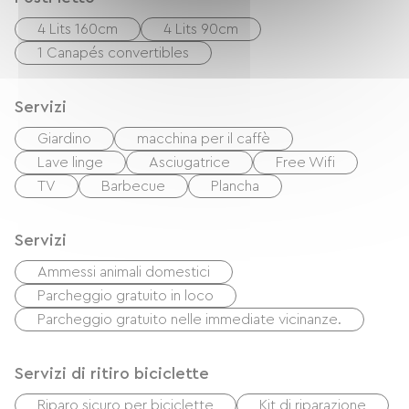
4 Lits 160cm
4 Lits 90cm
1 Canapés convertibles
Servizi
Giardino
macchina per il caffè
Lave linge
Asciugatrice
Free Wifi
TV
Barbecue
Plancha
Servizi
Ammessi animali domestici
Parcheggio gratuito in loco
Parcheggio gratuito nelle immediate vicinanze.
Servizi di ritiro biciclette
Riparo sicuro per biciclette
Kit di riparazione