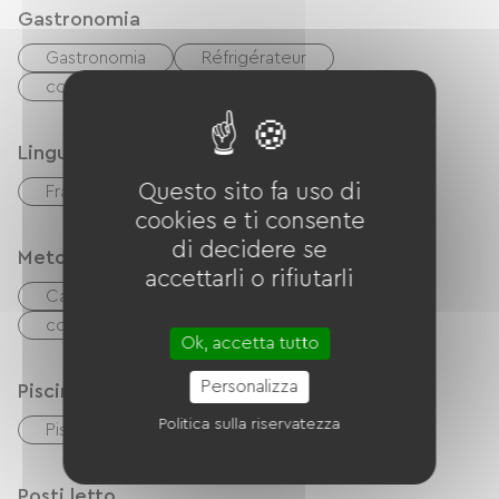
Gastronomia
Gastronomia
Réfrigérateur
congélateur
Microonde
Quattro
Lingue
Questo sito fa uso di
Français
inglese
cookies e ti consente
di decidere se
Metodi di pagamento
accettarli o rifiutarli
Carta di credito
Trasferimento
contanti
Ok, accetta tutto
Personalizza
Piscina
Politica sulla riservatezza
Piscina privata
Posti letto