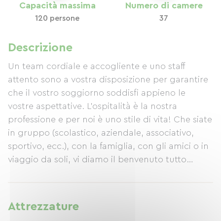
Capacità massima
Numero di camere
120 persone
37
Descrizione
Un team cordiale e accogliente e uno staff
attento sono a vostra disposizione per garantire
che il vostro soggiorno soddisfi appieno le
vostre aspettative. L'ospitalità è la nostra
professione e per noi è uno stile di vita! Che siate
in gruppo (scolastico, aziendale, associativo,
sportivo, ecc.), con la famiglia, con gli amici o in
viaggio da soli, vi diamo il benvenuto tutto
l'anno, con convivialità, connessione e scambio
come principi guida, basati su un approccio
responsabile e orientato alla comunità. La nostra
Attrezzature
struttura offre 120 posti letto in 37 camere da 1 a