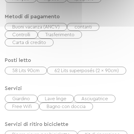
Metodi di pagamento
Buoni vacanza (ANCV)
contanti
Controlli
Trasferimento
Carta di credito
Posti letto
58 Lits 90cm
62 Lits superposés (2 x 90cm)
Servizi
Giardino
Lave linge
Asciugatrice
Free Wifi
Bagno con doccia
Servizi di ritiro biciclette