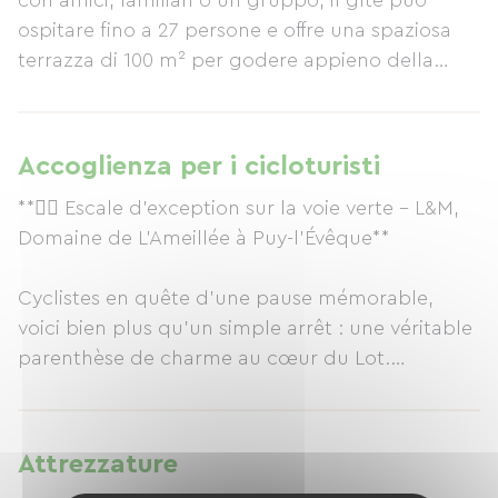
con amici, familiari o un gruppo, il gîte può
ospitare fino a 27 persone e offre una spaziosa
terrazza di 100 m² per godere appieno della
pace, della tranquillità e del panorama
circostante. Nelle giornate di sole, potrete
rilassarvi nella piscina (aperta dal 15 maggio). Per
Accoglienza per i cicloturisti
il vostro comfort, vi forniremo lenzuola e
**🚴‍♂️ Escale d’exception sur la voie verte – L&M,
asciugamani, e i letti saranno già pronti al vostro
Domaine de L’Ameillée à Puy-l’Évêque**
arrivo! Su prenotazione, potrete gustare una
cena personalizzata, conviviale e su misura,
Cyclistes en quête d’une pause mémorable,
pensata secondo i vostri gusti. All'arrivo, potrete
voici bien plus qu’un simple arrêt : une véritable
anche usufruire di un rinfresco. Qui, tutto è
parenthèse de charme au cœur du Lot.
pensato per offrirvi una fuga calda, rilassante e
incantevole.
Surplombant la vallée, à deux pas de la voie
verte, **L&M – Domaine de L’Ameillée** vous
Attrezzature
accueille dans une grande maison authentique