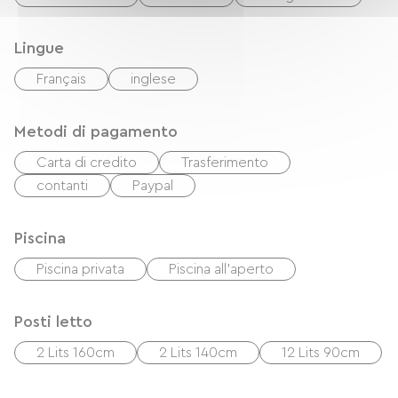
en terrasse face au paysage, un verre à la main…
et le sentiment d’avoir trouvé **l’étape parfaite**.
Lingue
Français
inglese
Que vous voyagiez seul, en duo ou en groupe, le
Domaine de L’Ameillée est une escale rare, où
Metodi di pagamento
espace, calme et authenticité se rencontrent.
Carta di credito
Trasferimento
📍 À proximité immédiate de la voie verte
contanti
Paypal
📆 Accueil des cyclistes en itinérance
🌅 Déconnexion garantie
Piscina
Piscina privata
Piscina all'aperto
👉 Faites de votre parcours un souvenir
inoubliable : réservez votre escale au Domaine
Posti letto
de L’Ameillée.
2 Lits 160cm
2 Lits 140cm
12 Lits 90cm
**L&M – Domaine de L’Ameillée, l’étape qui