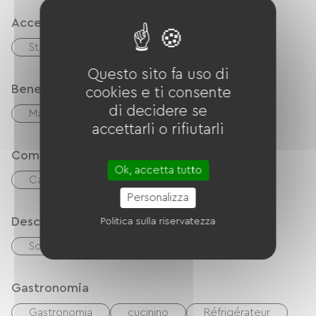
pleine de caractère, nichée sur 2 hectares de
Accessibilità
nature.
Stanza PMR
Après l’effort, le réconfort :
Questo sito fa uso di
Benessere
cookies e ti consente
* 🌿 Vue dominante exceptionnelle pour souffler
di decidere se
Massaggi / Modellistica
et se ressourcer
accettarli o rifiutarli
* 🏡 Grande maison de charme, idéale pour
Comfort
groupes et itinérants
Ok, accetta tutto
* 🛏️ Jusqu’à 27 couchages – parfait pour les
Caminetto
Zona pranzo all'aperto
groupes de cyclistes
Personalizza
* ☀️ Terrasse panoramique de 100 m² pour se
Descrizione
Politica sulla riservatezza
détendre au soleil
Soggiorno/salotto
* 🏊‍♂️ Piscine (ouverte à partir du 15 mai) pour
récupérer en douceur
Gastronomia
Imaginez : vous posez le vélo, vous vous installez
Gastronomia
cucinino
Réfrigérateur