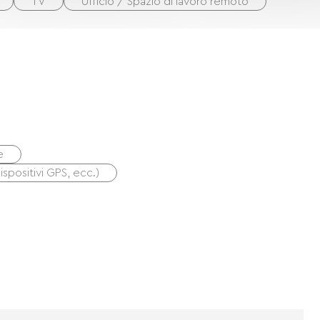
TV
Ufficio / Spazio di lavoro remoto
e
dispositivi GPS, ecc.)