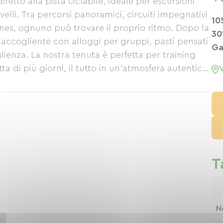
retto alla pista ciclabile, ideale per escursioni
livelli. Tra percorsi panoramici, circuiti impegnativi
10
es, ognuno può trovare il proprio ritmo. Dopo la
30
accogliente con alloggi per gruppi, pasti pensati
Ga
glienza. La nostra tenuta è perfetta per training
a di più giorni, il tutto in un'atmosfera autentica
ura e convivialità per un'esperienza ciclistica
T
N