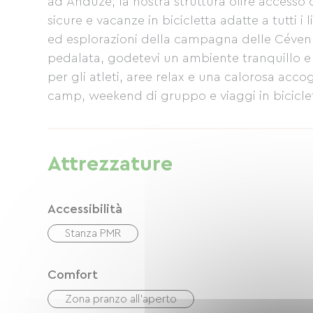
ad Anduze, la nostra struttura offre accesso di
sicure e vacanze in bicicletta adatte a tutti i 
ed esplorazioni della campagna delle Cévenn
pedalata, godetevi un ambiente tranquillo e 
per gli atleti, aree relax e una calorosa acco
camp, weekend di gruppo e viaggi in biciclett
e rigenerante. Val de l'Hort unisce sport, nat
completa nelle Cévennes.
Attrezzature
Accessibilità
Stanza PMR
Comfort
Zona pranzo all'aperto