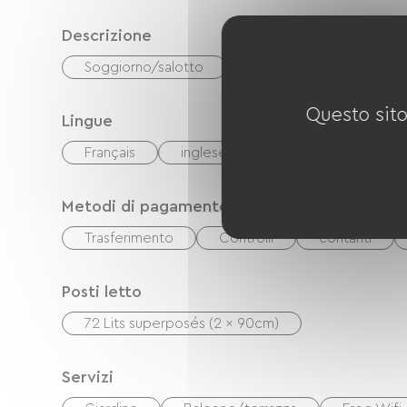
Descrizione
Soggiorno/salotto
Questo sito
Lingue
Français
inglese
spagnolo
néer
Metodi di pagamento
Trasferimento
Controlli
contanti
Posti letto
72 Lits superposés (2 x 90cm)
Servizi