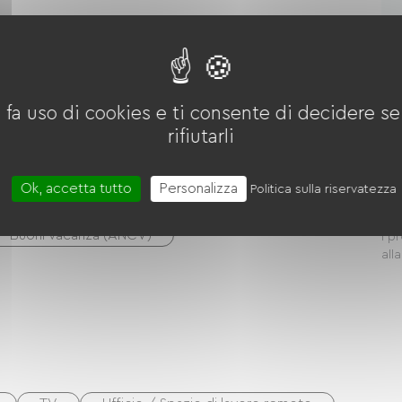
N
 fa uso di cookies e ti consente di decidere se 
N
rifiutarli
landais
Ok, accetta tutto
Personalizza
Politica sulla riservatezza
N
Buoni vacanza (ANCV)
I p
all