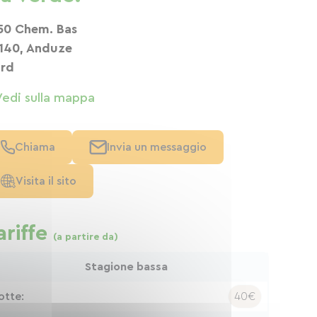
50 Chem. Bas
140, Anduze
rd
Vedi sulla mappa
Chiama
Invia un messaggio
Visita il sito
ariffe
(a partire da)
Stagione bassa
otte:
40€