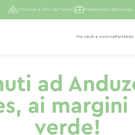
Enti locali e Uffici del Turismo
Professionisti del turismo
Vie verdi e ciclovie
Partendo 
uti ad Anduze
, ai margini 
verde!