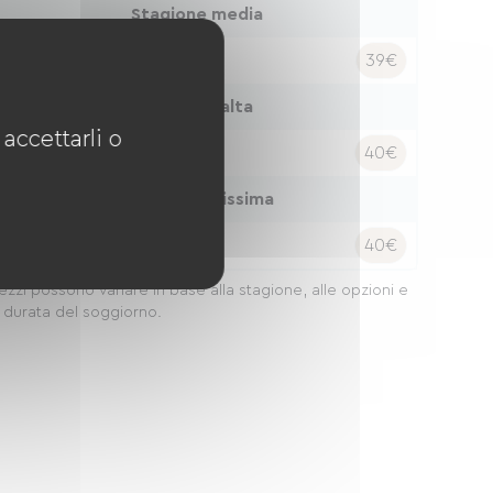
Stagione media
otte:
39€
Stagione alta
accettarli o
otte:
40€
Stagione altissima
otte:
40€
rezzi possono variare in base alla stagione, alle opzioni e
a durata del soggiorno.