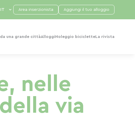
Area inserzionista
Aggiungi il tuo alloggio
da una grande città
Alloggi
Noleggio biciclette
La rivista
, nelle
della via