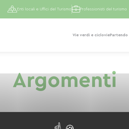
Enti locali e Uffici del Turismo
Professionisti del turismo
Vie verdi e ciclovie
Partendo 
Argomenti