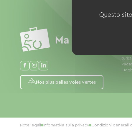
Questo sito
Ma vo
delle
turis
vacan
luogh
Nos plus belles voies vertes
Note legali
Informativa sulla privacy
Condizioni generali d