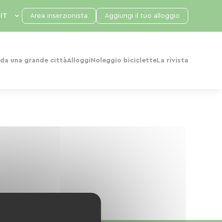
Area inserzionista
Aggiungi il tuo alloggio
da una grande città
Alloggi
Noleggio biciclette
La rivista