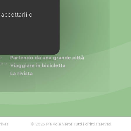
accettarli o
Vie verdi e ciclovie
appa
Alloggi
ività
Partendo da una grande città
e
se e
Viaggiare in bicicletta
La rivista
rivas
© 2026 Ma Voie Verte Tutti i diritti riservati