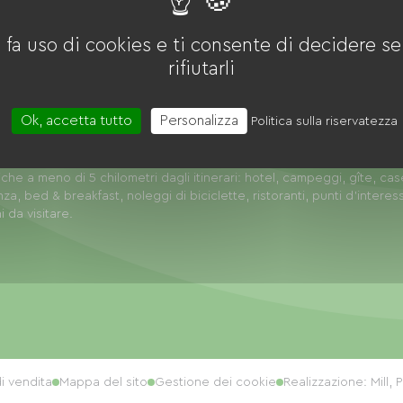
 fa uso di cookies e ti consente di decidere se 
rifiutarli
Ok, accetta tutto
Personalizza
Politica sulla riservatezza
ie verte, il sito di riferimento per le vie verdi in Francia. Scopri la m
 vie verdi francesi insieme a tutti i professionisti del turismo e alle att
tiche a meno di 5 chilometri dagli itinerari: hotel, campeggi, gîte, cas
za, bed & breakfast, noleggi di biciclette, ristoranti, punti d'interes
i da visitare.
i vendita
Mappa del sito
Gestione dei cookie
Realizzazione: Mill, P