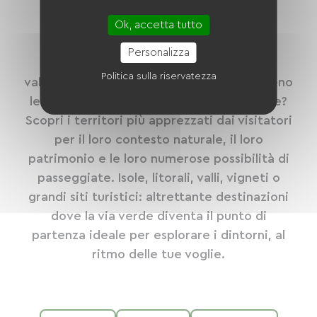
Popolari in questo
Ok, accetta tutto
momento
Personalizza
Cerchi una destinazione dove posare le
Politica sulla riservatezza
valigie per qualche giorno e goderti appieno
le vie verdi circostanti durante le vacanze?
Scopri i territori più apprezzati dai visitatori
per il loro contesto naturale, il loro
patrimonio e le loro numerose possibilità di
passeggiate. Isole, litorali, valli, vigneti o
grandi siti turistici: altrettante destinazioni
dove la via verde diventa il punto di
partenza ideale per esplorare i dintorni, al
ritmo delle tue voglie.