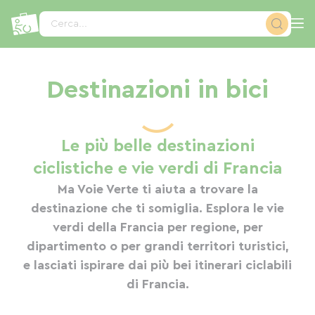
Pannello di gestione dei cookies
Cerca...
Destinazioni in bici
Le più belle destinazioni
ciclistiche e vie verdi di Francia
Ma Voie Verte ti aiuta a trovare la
destinazione che ti somiglia. Esplora le vie
verdi della Francia per regione, per
Bourgogne-Franche-Comté
Isola di Oléron
Normandie
Dordogne
Arcachon
Bretagne
Ile de Ré
Ardèche
Landes
Vosges
dipartimento o per grandi territori turistici,
e lasciati ispirare dai più bei itinerari ciclabili
di Francia.
68
92
83
36
19
15
13
4
6
1
233
193
155
47
59
65
57
15
8
6
83
25
23
35
16
6
5
5
3
1