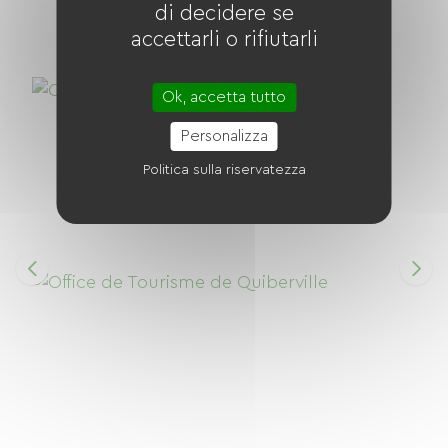
di decidere se
accettarli o rifiutarli
Ok, accetta tutto
Personalizza
Politica sulla riservatezza