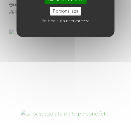
Montpellier
Personalizza
12 Bici
Politica sulla riservatezza