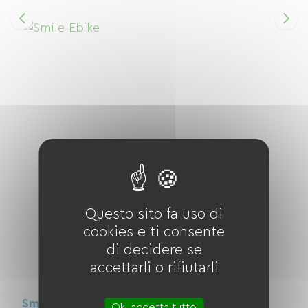
Questo sito fa uso di
cookies e ti consente
di decidere se
accettarli o rifiutarli
Smile-Ebike
Ok, accetta tutto