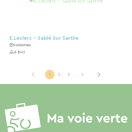
E.Leclerc - Sablé Sur Sarthe
Solesmes
6 Bici
...
1
2
3
4