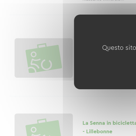
La Senna in biciclett
- Marais Vernier
Questo sito
Distanza
26 km
2
noleggi di
biciclette
La Senna in biciclett
- Lillebonne