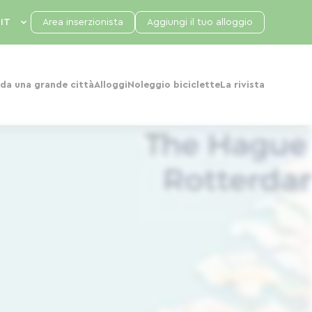
Area inserzionista
Aggiungi il tuo alloggio
da una grande città
Alloggi
Noleggio biciclette
La rivista