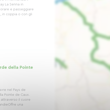
ay La Senna in
splorare e passeggiare
a, in coppia o con gli
erde della Pointe
Havre nel Pays de
lla Pointe de Caux.
a attraverso il cuore
andieOffre una