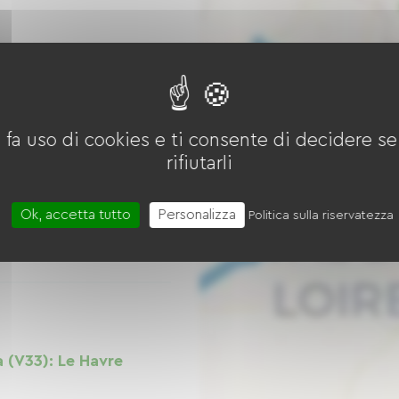
a (V33): Honfleur
 fa uso di cookies e ti consente di decidere se 
rifiutarli
Ok, accetta tutto
Personalizza
Politica sulla riservatezza
a (V33): Le Havre