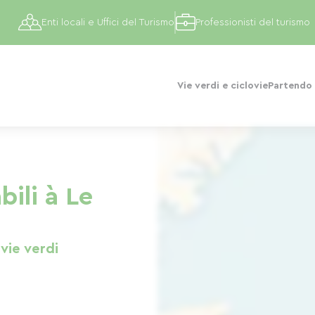
Enti locali e Uffici del Turismo
Professionisti del turismo
Vie verdi e ciclovie
Partendo 
bili à Le
 vie verdi