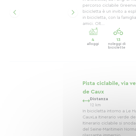
percorso ciclabile Greenw
bicicletta è un invito a e
in bicicletta, con la famigli
amici. Olt...
4
13
alloggi
noleggi di
biciclette
Pista ciclabile, via v
de Caux
Distanza
12 km
In bicicletta intorno a Le 
CauxLa Itinerario verde de
Itinerario ciclabile si snod
del Seine-Maritimein Norm
rilassante immersio...