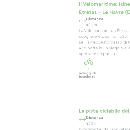
Il Vélomaritime: Itin
Etretat - Le Havre (
Distanza
42 km
La Vélomaritime: da Étretat
scogliere e patrimonioSur 
Le Havrequesto passo di Il
4) ti porta in un viaggio al
spettacolari paesa...
1
noleggi di
biciclette
La pista ciclabile de
Distanza
420 km
In bicicletta, da Parigi al m