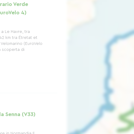
erario Verde
EuroVelo 4)
 a Le Havre, tra
42 km tra Étretat et
 Velomarino (EuroVelo
la scoperta di
lla Senna (V33)
are in Normandia Il