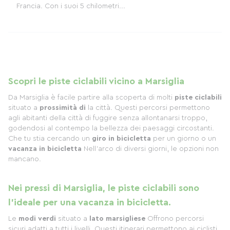
Francia. Con i suoi 5 chilometri...
Scopri le piste ciclabili vicino a Marsiglia
Da Marsiglia è facile partire alla scoperta di molti
piste ciclabili
situato a
prossimità di
la città. Questi percorsi permettono
agli abitanti della città di fuggire senza allontanarsi troppo,
godendosi al contempo la bellezza dei paesaggi circostanti.
Che tu stia cercando un
giro in bicicletta
per un giorno o un
vacanza in bicicletta
Nell'arco di diversi giorni, le opzioni non
mancano.
Nei pressi di Marsiglia, le piste ciclabili sono
l'ideale per una vacanza in bicicletta.
Le
modi verdi
situato a
lato marsigliese
Offrono percorsi
sicuri adatti a tutti i livelli. Questi itinerari permettono ai ciclisti