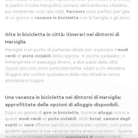
di partire in tutta tranquillità, lontano dal trambusto cittadino,
pur rimanendo vicini alla città.
Parcours
sono perfetti per gite
di un giorno o
vacanze in bicicletta
con la famiglia o gli amici.
Gite in bicicletta in città: itinerari nei dintorni di
Marsiglia
Marsiglia è un punto di partenza ideale per esplorare il
modi
verdi
et
piste ciclabili
della regione. In poche pedalate, vi
immergerete in paesaggi diversi, a due passi dalla città.
Questi percorsi sono particolarmente adatti a chi desidera
sfuggire alla routine quotidiana della vita cittadina senza
allontanarsi troppo.
Una vacanza in bicicletta nei dintorni di Marsiglia:
approfittate delle opzioni di alloggio disponibili.
Dopo un giorno di
giro in bicicletta
, troverai
alloggi
vicino a
questi
modi verdi
et
piste ciclabili
. molti
hotel
,
camere degli
ospiti
et
case
offrono servizi su misura per i ciclisti, così potrai
goderti appieno la tua vacanza senza preoccupazioni. Queste
strutture si trovano spesso in
prossimità di
piste ciclabili,