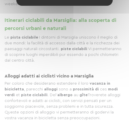
weekend in bicicletta.
Itinerari ciclabili da Marsiglia: alla scoperta di
percorsi urbani e naturali
Le
pista ciclabile
I dintorni di Marsiglia uniscono il meglio di
due mondi: la facilità di accesso dalla città e la ricchezza dei
paesaggi naturali circostanti.
piste ciclabili
Vi permetteranno
di scoprire luoghi imperdibili pur essendo a pochi chilometri
dal centro città.
Alloggi adatti ai ciclisti vicino a Marsiglia
Per coloro che desiderano estendere il loro
vacanza in
bicicletta
, parecchi
alloggi
sono a
prossimità di
ces
modi
verdi
et
piste ciclabili
. Del'
albergo
au
gîte
Troverete alloggi
confortevoli e adatti ai ciclisti, con servizi pensati per un
soggiorno piacevole, senza problemi e in tutta sicurezza.
Queste opzioni di alloggio vi permetteranno di godervi la
vostra vacanza in bicicletta senza preoccupazioni.