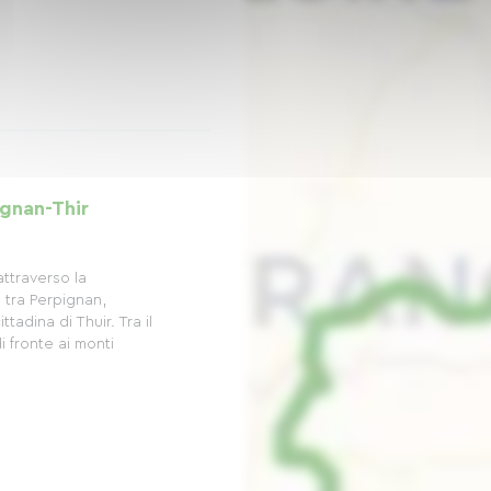
ignan-Thir
attraverso la
 tra Perpignan,
tadina di Thuir. Tra il
 fronte ai monti