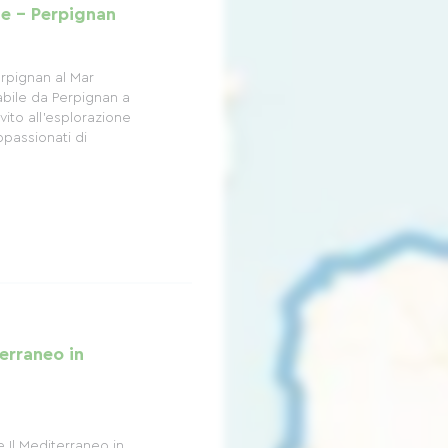
ie - Perpignan
rpignan al Mar
abile da Perpignan a
vito all'esplorazione
appassionati di
terraneo in
e Il Mediterraneo in