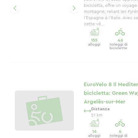
bicicletta, offre un voyage
montagne, reliant les Pyré
l’Espagne à l’Italie. Avec 
cette vé...
155
46
alloggi
noleggi di
biciclette
EuroVelo 8 Il Medite
bicicletta: Green Wa
Argelès-sur-Mer
Distanza
51 km
16
4
alloggi
noleggi di