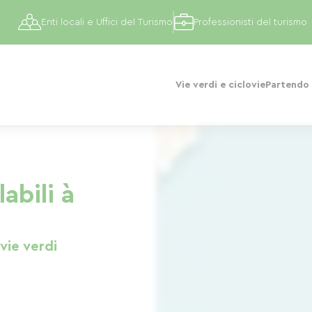
Enti locali e Uffici del Turismo
Professionisti del turismo
Vie verdi e ciclovie
Partendo 
labili à
 vie verdi