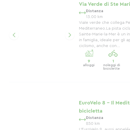
Via Verde di Ste Mar
Distanza
13.00 km
Viale verde che collega Pe
Mediterraneo.La pista cicl
Sainte-Marie-la-Mer è un in
in famiglia, ideale per gli 
ciclismo, anche con...
9
1
alloggi
noleggi di
biciclette
EuroVelo 8 - Il Medi
bicicletta
Distanza
850 km
L’EuroVelo 8, aussi appelé