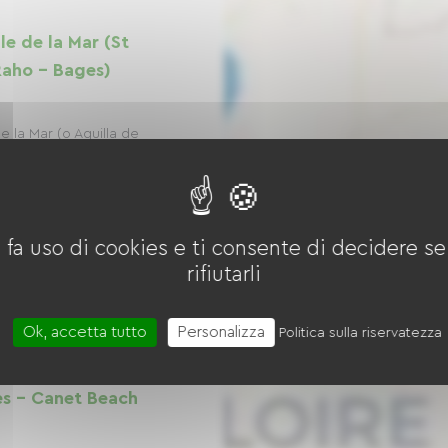
le de la Mar (St
Raho - Bages)
de la Mar (o Aguilla de
ello sviluppo delle
olce nei Pirenei
ffrire uno spazio
 fa uso di cookies e ti consente di decidere se 
rifiutarli
Ok, accetta tutto
Personalizza
Politica sulla riservatezza
les - Canet Beach