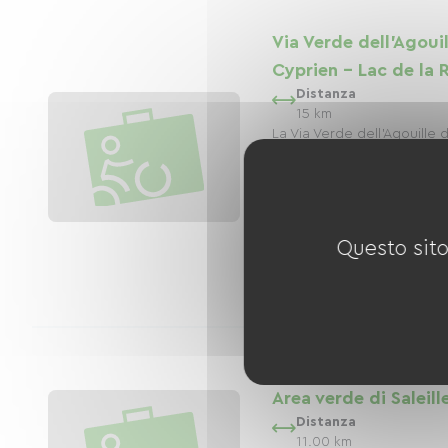
Via Verde dell'Agouil
Cyprien - Lac de la 
Distanza
15 km
La Via Verde dell'Agouille 
la Mar) è un nuovo passo n
infrastrutture di mobilità d
Orientali. Progettato per o
sicuro e piac...
Questo sito
3
alloggi
Area verde di Saleil
Distanza
11.00 km