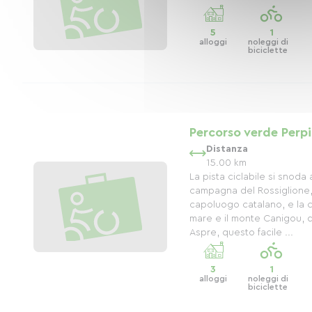
5
1
alloggi
noleggi di
biciclette
Percorso verde Perp
Distanza
15.00 km
La pista ciclabile si snoda 
campagna del Rossiglione,
capoluogo catalano, e la cit
mare e il monte Canigou, di
Aspre, questo facile ...
3
1
alloggi
noleggi di
biciclette