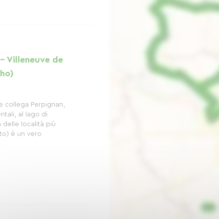
- Villeneuve de
aho)
he collega Perpignan,
tali, al lago di
delle località più
to) è un vero