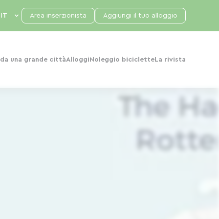
Area inserzionista
Aggiungi il tuo alloggio
da una grande città
Alloggi
Noleggio biciclette
La rivista