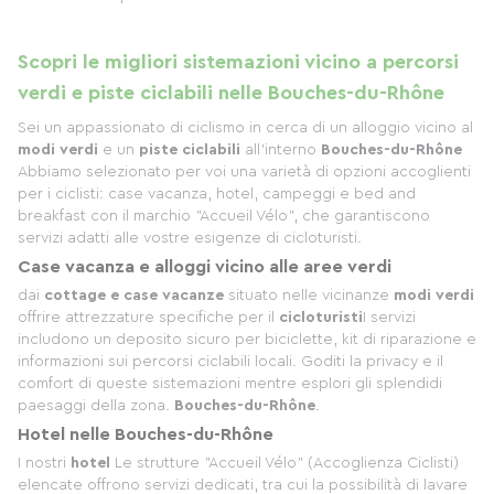
Scopri le migliori sistemazioni vicino a percorsi
verdi e piste ciclabili nelle Bouches-du-Rhône
Sei un appassionato di ciclismo in cerca di un alloggio vicino al
modi verdi
e un
piste ciclabili
all'interno
Bouches-du-Rhône
Abbiamo selezionato per voi una varietà di opzioni accoglienti
per i ciclisti: case vacanza, hotel, campeggi e bed and
breakfast con il marchio "Accueil Vélo", che garantiscono
servizi adatti alle vostre esigenze di cicloturisti.
Case vacanza e alloggi vicino alle aree verdi
dai
cottage e case vacanze
situato nelle vicinanze
modi verdi
offrire attrezzature specifiche per il
cicloturisti
I servizi
includono un deposito sicuro per biciclette, kit di riparazione e
informazioni sui percorsi ciclabili locali. Goditi la privacy e il
comfort di queste sistemazioni mentre esplori gli splendidi
paesaggi della zona.
Bouches-du-Rhône
.
Hotel nelle Bouches-du-Rhône
I nostri
hotel
Le strutture "Accueil Vélo" (Accoglienza Ciclisti)
elencate offrono servizi dedicati, tra cui la possibilità di lavare