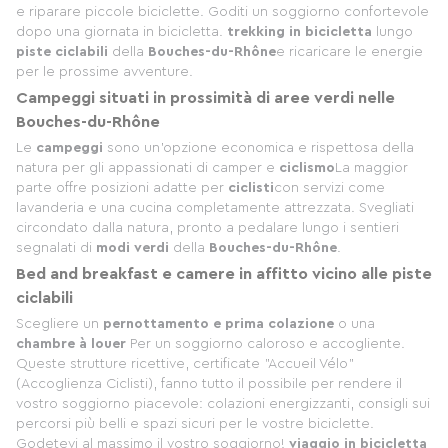
e riparare piccole biciclette. Goditi un soggiorno confortevole
dopo una giornata in bicicletta.
trekking in bicicletta
lungo
piste ciclabili
della
Bouches-du-Rhône
e ricaricare le energie
per le prossime avventure.
Campeggi situati in prossimità di aree verdi nelle
Bouches-du-Rhône
Le
campeggi
sono un'opzione economica e rispettosa della
natura per gli appassionati di camper e
ciclismo
La maggior
parte offre posizioni adatte per
ciclisti
con servizi come
lavanderia e una cucina completamente attrezzata. Svegliati
circondato dalla natura, pronto a pedalare lungo i sentieri
segnalati di
modi verdi
della
Bouches-du-Rhône
.
Bed and breakfast e camere in affitto vicino alle piste
ciclabili
Scegliere un
pernottamento e prima colazione
o una
chambre à louer
Per un soggiorno caloroso e accogliente.
Queste strutture ricettive, certificate "Accueil Vélo"
(Accoglienza Ciclisti), fanno tutto il possibile per rendere il
vostro soggiorno piacevole: colazioni energizzanti, consigli sui
percorsi più belli e spazi sicuri per le vostre biciclette.
Godetevi al massimo il vostro soggiorno!
viaggio in bicicletta