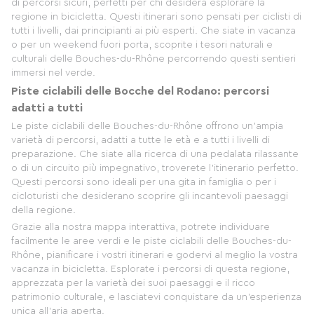
di percorsi sicuri, perfetti per chi desidera esplorare la
regione in bicicletta. Questi itinerari sono pensati per ciclisti di
tutti i livelli, dai principianti ai più esperti. Che siate in vacanza
o per un weekend fuori porta, scoprite i tesori naturali e
culturali delle Bouches-du-Rhône percorrendo questi sentieri
immersi nel verde.
Piste ciclabili delle Bocche del Rodano: percorsi
adatti a tutti
Le piste ciclabili delle Bouches-du-Rhône offrono un'ampia
varietà di percorsi, adatti a tutte le età e a tutti i livelli di
preparazione. Che siate alla ricerca di una pedalata rilassante
o di un circuito più impegnativo, troverete l'itinerario perfetto.
Questi percorsi sono ideali per una gita in famiglia o per i
cicloturisti che desiderano scoprire gli incantevoli paesaggi
della regione.
Grazie alla nostra mappa interattiva, potrete individuare
facilmente le aree verdi e le piste ciclabili delle Bouches-du-
Rhône, pianificare i vostri itinerari e godervi al meglio la vostra
vacanza in bicicletta. Esplorate i percorsi di questa regione,
apprezzata per la varietà dei suoi paesaggi e il ricco
patrimonio culturale, e lasciatevi conquistare da un'esperienza
unica all'aria aperta.