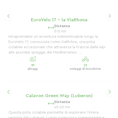
EuroVelo 17 - la ViaRhona
Distanza
815 km
Intraprendete un'avventura indimenticabile lungo la
EuroVelo 17, conosciuta come ViaRhôna, una pista
ciclabile eccezionale che attraversa la Francia dalle Alpi
alle assolate spiagge del Mediterraneo. ...
91
21
alloggi
noleggi di biciclette
Calavon Green Way (Luberon)
Distanza
45.00 km
Questa pista ciclabile permette di esplorare l'intera
regione del Luberon. Lungo il percorso pianeggiante e