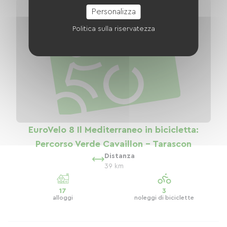
Personalizza
Politica sulla riservatezza
EuroVelo 8 Il Mediterraneo in bicicletta:
Percorso Verde Cavaillon - Tarascon
Distanza
39 km
17
3
alloggi
noleggi di biciclette