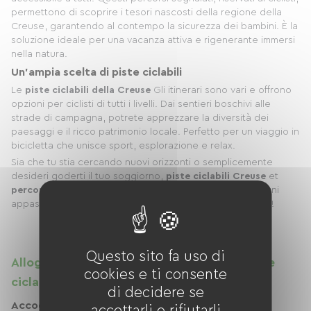
permettono di scoprire i tesori nascosti della regione della
Creuse, garantendo al contempo la sicurezza dei bambini. È la
soluzione ideale per una vacanza attiva e rigenerante immersi
nella natura.
Un'ampia scelta di
piste ciclabili
Le
piste ciclabili della Creuse
Gli itinerari sono vari e offrono
opzioni per ciclisti di tutti i livelli. Dai sentieri boschivi alle
strade di campagna, potrete apprezzare la diversità dei
paesaggi e il ricco patrimonio locale. Perfetto per un viaggio in
bicicletta che unisce sport, esplorazione e relax.
Sia che tu stia cercando nuovi orizzonti o semplicemente
desideri goderti il ​​tuo soggiorno,
piste ciclabili Creuse
et
percorsi verdi Creuse
Questi sono indispensabili per ogni
appassionato di ciclismo. Sali in sella e parti all'avventura!
Questo sito fa uso di
Alloggi situati nei pressi di aree verdi e piste
cookies e ti consente
ciclabili nella Creuse
di decidere se
Accoglienti cottage vicino alle aree verdi nella
accettarli o rifiutarli