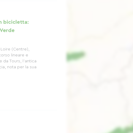
n bicicletta:
 Verde
-Loire (Centre),
corso lineare e
 da Tours, l'antica
ia, nota per la sua