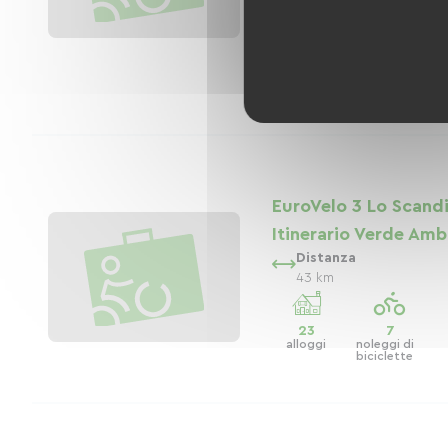
valle...
33
7
alloggi
noleggi di
biciclette
EuroVelo 3 Lo Scand
Itinerario Verde Amb
Distanza
43 km
23
7
alloggi
noleggi di
biciclette