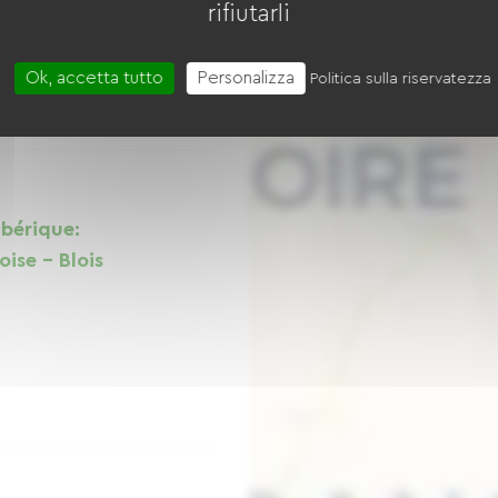
rifiutarli
Ok, accetta tutto
Personalizza
Politica sulla riservatezza
ibérique:
oise - Blois