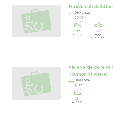
EuroVelo 6: dall'Atla
Distanza
5000 km
182
29
alloggi
noleggi di
biciclette
Viale verde delle vall
Tournon St Pierre)
Distanza
16 km
2
alloggi