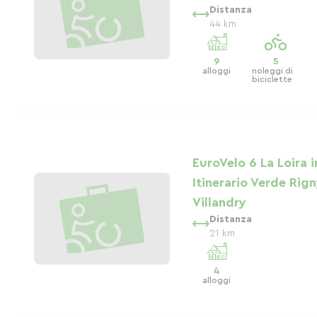
Distanza
44 km
9
5
alloggi
noleggi di
biciclette
EuroVelo 6 La Loira i
Itinerario Verde Rig
Villandry
Distanza
21 km
4
alloggi