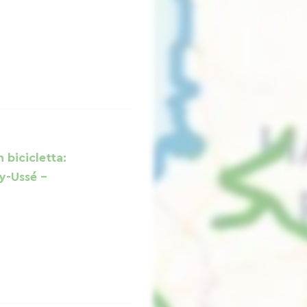
n bicicletta:
ny-Ussé -