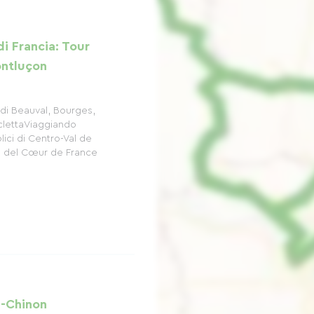
i Francia: Tour
ontluçon
di Beauval, Bourges,
iclettaViaggiando
lici di Centro-Val de
e del Cœur de France
u-Chinon