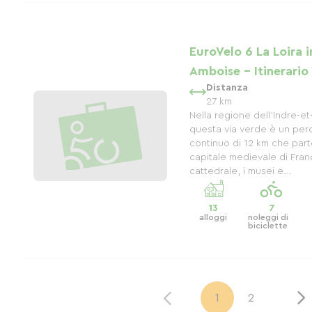
EuroVelo 6 La Loira i
Amboise - Itinerario
Distanza
27 km
Nella regione dell'Indre-et
questa via verde è un per
continuo di 12 km che parte
capitale medievale di Franc
cattedrale, i musei e...
13
7
alloggi
noleggi di
biciclette
1
2