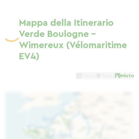
offrendo opzioni di qualità per un
weekend o una vacanza in bicicletta più
lunga.
Mappa della Itinerario
Verde Boulogne -
Wimereux (Vélomaritime
EV4)
Elenco
Mappa
Misto