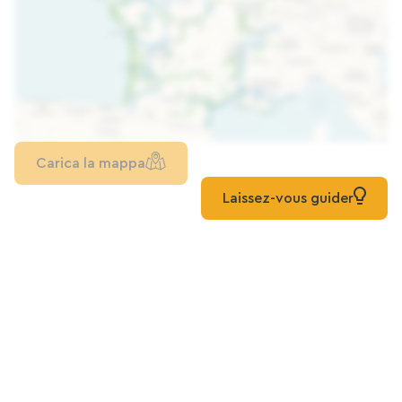
Carica la mappa
Laissez-vous guider
Per approfondire
Tutte le vie verdi dans les