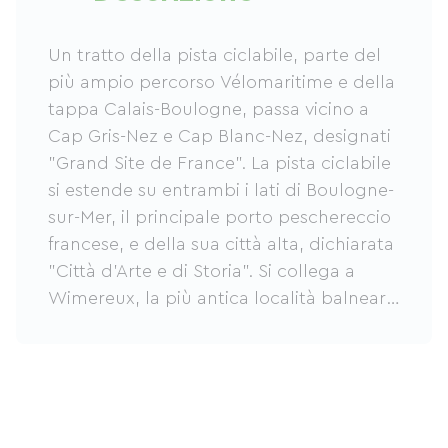
Un tratto della pista ciclabile, parte del
più ampio percorso Vélomaritime e della
tappa Calais-Boulogne, passa vicino a
Cap Gris-Nez e Cap Blanc-Nez, designati
"Grand Site de France". La pista ciclabile
si estende su entrambi i lati di Boulogne-
sur-Mer, il principale porto peschereccio
francese, e della sua città alta, dichiarata
"Città d'Arte e di Storia". Si collega a
Wimereux, la più antica località balneare
della Costa d'Opale, con il suo
lungomare e le sue facciate tipiche. Qui,
le possibilità di alloggio sono numerose e
varie (hotel, bed and breakfast,
campeggi, agriturismi, ville, ecc.),