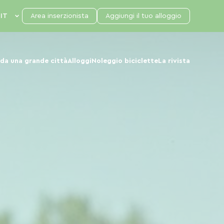
Area inserzionista
Aggiungi il tuo alloggio
da una grande città
Alloggi
Noleggio biciclette
La rivista