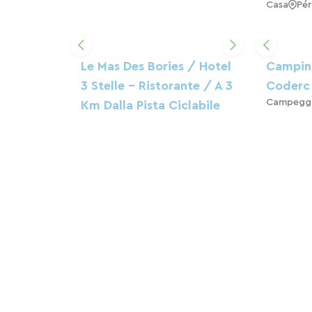
Casa
Pér
Le Mas Des Bories / Hotel
Camping
3 Stelle - Ristorante / A 3
Coderc
Campegg
Km Dalla Pista Ciclabile
Lungo Le Rive Del Fiume
Isle, Vicino A Périgueux
Alberghi
Antonne-Et-Trigonant
CAMPEGGIO IN RIVA
ALL'ACQUA
Campeggio
Antonne-Et-Trigonant