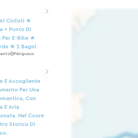
Ai Ciclisti ★
a + Punto Di
a Per E-Bike ★
rde ★ 2 Bagni
ento
Périgueux
e E Accogliente
amento Per Una
omantica, Con
a E Aria
onata. Nel Cuore
tro Storico Di
ux.