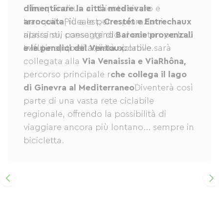
dimenticare la città medievale
offre quindi un ambiente sicuro e
arroccata
tranquillo, ideale per esplorazioni
Più a est,
Crestét e Entrechaux
aprirsi sui paesaggi di
rilassanti, consentendo al contempo lo
Baronie provenzali
e le pendici del Ventoux.
svolgimento di attività sportive.
In futuro, questa pista ciclabile sarà
collegata alla
Via Venaissia e ViaRhôna,
percorso principale r
che collega il lago
di Ginevra al Mediterraneo
Diventerà così
parte di una vasta rete ciclabile
regionale, offrendo la possibilità di
viaggiare ancora più lontano... sempre in
bicicletta.