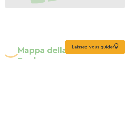
Laissez-vous guider
Mappa della Via Verde
Duele
Elenco
Mappa
Misto